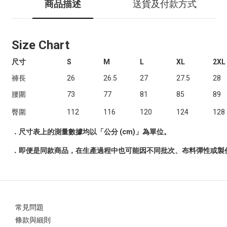
商品描述
送貨及付款方式
Size Chart
尺寸
S
M
L
XL
2XL
褲長
26
26.5
27
27.5
28
腰圍
73
77
81
85
89
臀圍
112
116
120
124
128
．尺寸表上的測量數據均以「公分 (cm)」為單位。
．即便是同款商品，在生產過程中也可能因不同批次、布料彈性或製作
常見問題
條款與細則