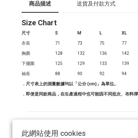
商品描述
送貨及付款方式
Size Chart
尺寸
S
M
L
XL
衣長
71
73
75
77
胸圍
128
132
136
142
下擺圍
125
129
133
139
袖長
88
90
92
94
．尺寸表上的測量數據均以「公分 (cm)」為單位。
．即便是同款商品，在生產過程中也可能因不同批次、布料彈性
常見問題
此網站使用 cookies
條款與細則