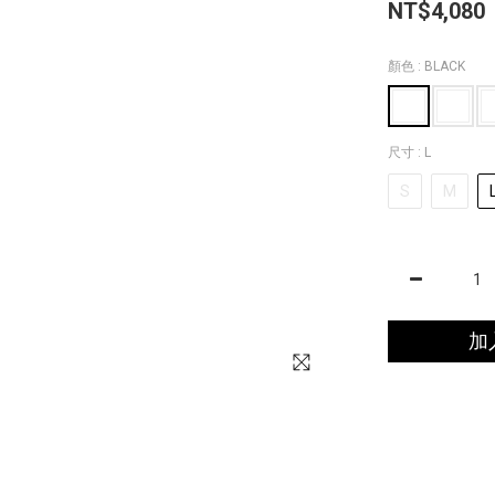
NT$4,080
顏色
: BLACK
尺寸
: L
S
M
加