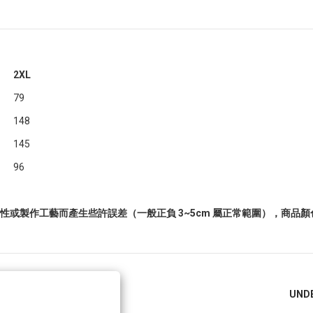
2XL
79
148
145
96
或製作工藝而產生些許誤差（一般正負 3~5cm 屬正常範圍），商品
隱私政策
UND
運送政策